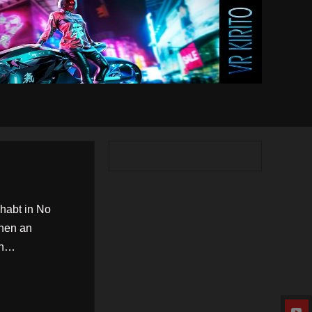
 habt in No
onen an
en…